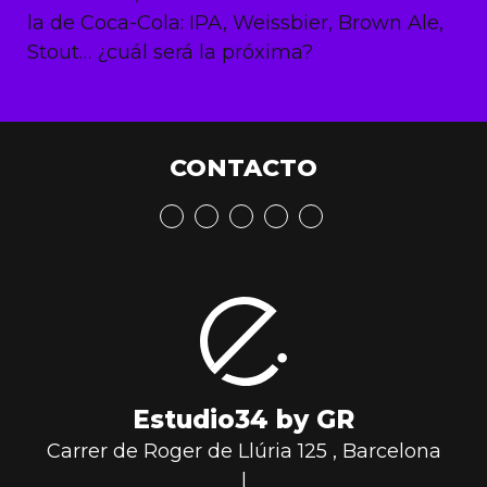
la de Coca-Cola: IPA, Weissbier, Brown Ale,
Stout… ¿cuál será la próxima?
CONTACTO
Estudio34 by GR
Carrer de Roger de Llúria 125
,
Barcelona
|