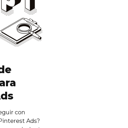
 de
ara
Ads
guir con
Pinterest Ads?