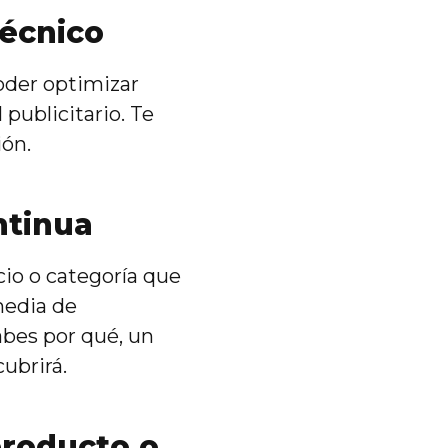
écnico
oder optimizar
 publicitario. Te
ón.
ntinua
cio o categoría que
media de
abes por qué, un
cubrirá.
producto o