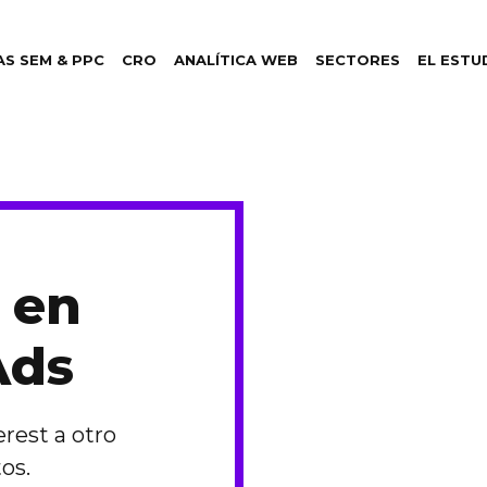
S SEM & PPC
CRO
ANALÍTICA WEB
SECTORES
EL ESTU
 en
Ads
erest a otro
os.