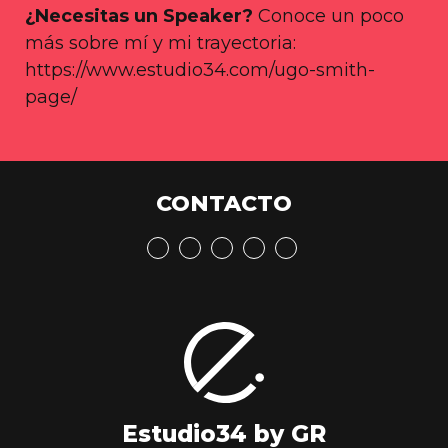
¿Necesitas un Speaker?
Conoce un poco
más sobre mí y mi trayectoria:
https://www.estudio34.com/ugo-smith-
page/
CONTACTO
Estudio34 by GR