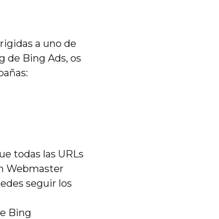
rigidas a uno de
g de Bing Ads, os
pañas:
ue todas las URLs
 en Webmaster
uedes seguir los
de Bing