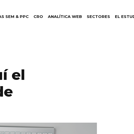
S SEM & PPC
CRO
ANALÍTICA WEB
SECTORES
EL ESTU
í el
de