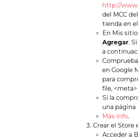
http://www
del MCC del
tienda en e
En Mis sitio
Agregar
. S
a continuac
Comprueba l
en Google M
para compro
file, <meta
Si la compr
una página 
Más info
.
Crear el Store
Acceder a B