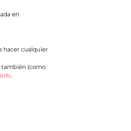
cada en
e hacer cualquier
; también (como
info
.