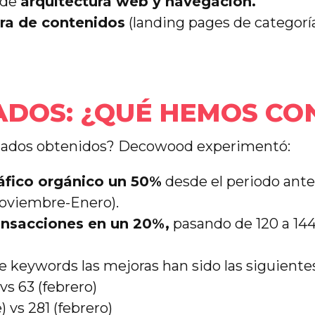
 de
arquitectura web y navegación.
ura de contenidos
(landing pages de categorí
TADOS: ¿QUÉ HEMOS CO
ultados obtenidos? Decowood experimentó:
ráfico orgánico un 50%
desde el periodo anter
Noviembre-Enero).
ansacciones en un 20%,
pasando de 120 a 144
 keywords las mejoras han sido las siguientes
vs 63 (febrero)
) vs 281 (febrero)