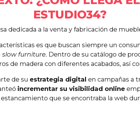
TEXTO: ¿CÓMO LLEGA EL
ESTUDIO34?
a dedicada a la venta y fabricación de muebl
racterísticas es que buscan siempre un consu
n
slow furniture
. Dentro de su catálogo de pr
ros de madera con diferentes acabados, así c
rte de su
estrategia digital
en campañas a tr
lanteó
incrementar su visibilidad online
empe
el estancamiento que se encontraba la web dur