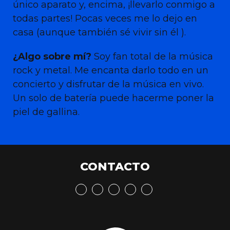
único aparato y, encima, ¡llevarlo conmigo a
todas partes! Pocas veces me lo dejo en
casa (aunque también sé vivir sin él ).
¿Algo sobre mí?
Soy fan total de la música
rock y metal. Me encanta darlo todo en un
concierto y disfrutar de la música en vivo.
Un solo de batería puede hacerme poner la
piel de gallina.
CONTACTO