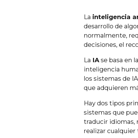
La
inteligencia ar
desarrollo de alg
normalmente, requ
decisiones, el re
La
IA
se basa en l
inteligencia huma
los sistemas de I
que adquieren má
Hay dos tipos pri
sistemas que pued
traducir idiomas,
realizar cualquie