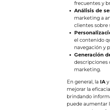
frecuentes y b
Análisis de s
marketing a an
clientes sobre 
Personalizaci
el contenido qu
navegación y p
Generación d
descripciones 
marketing.
En general, la
IA
mejorar la eficaci
brindando informa
puede aumentar la