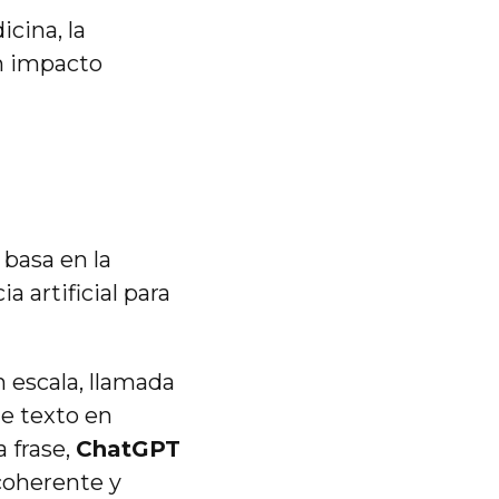
cina, la
un impacto
basa en la
a artificial para
 escala, llamada
e texto en
 frase,
ChatGPT
coherente y