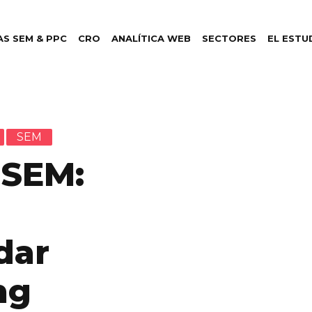
S SEM & PPC
CRO
ANALÍTICA WEB
SECTORES
EL ESTU
SEM
 SEM:
dar
ng