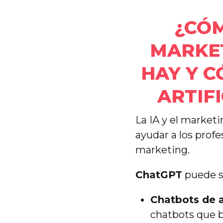
¿CÓM
MARKET
HAY Y C
ARTIF
La IA y el marketi
ayudar a los prof
marketing.
ChatGPT
puede se
Chatbots de a
chatbots que b