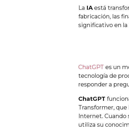
La
IA
está transfo
fabricación, las f
significativo en l
ChatGPT
es un mo
tecnología de proc
responder a pregu
ChatGPT
funciona
Transformer, que 
Internet. Cuando 
utiliza su conoci